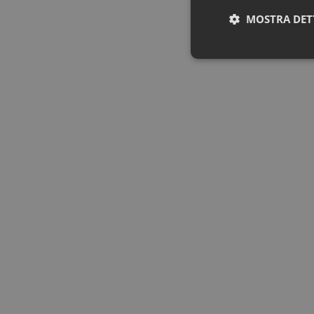
MOSTRA DET
Neces
I cookie necessari con
e l'accesso alle aree 
NOME
PHPSESSID