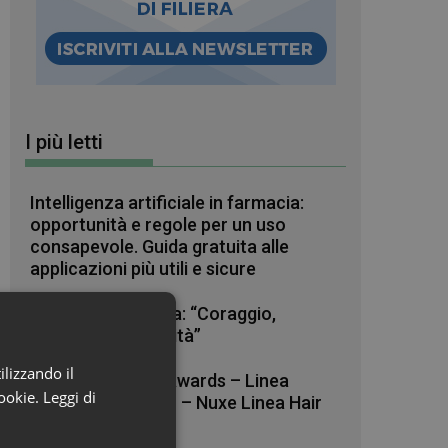
I più letti
Intelligenza artificiale in farmacia:
opportunità e regole per un uso
consapevole. Guida gratuita alle
applicazioni più utili e sicure
Raffaele La Regina: “Coraggio,
pazienza e curiosità”
ilizzando il
Beauty in Farma Awards – Linea
cookie.
Leggi di
Haircare dell’anno – Nuxe Linea Hair
Prodigieux