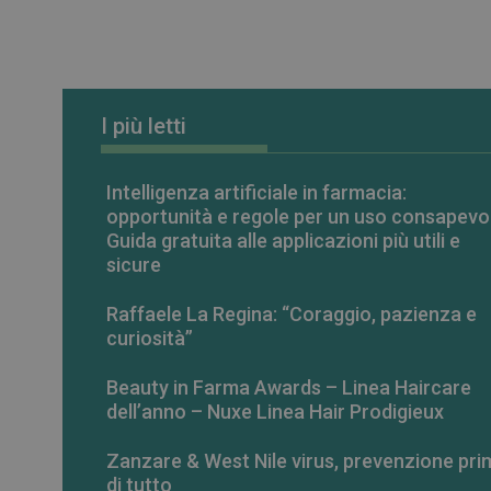
_ga_RV9MB13F2Q
_ga
I più letti
Intelligenza artificiale in farmacia:
opportunità e regole per un uso consapevo
CookieScriptConse
Guida gratuita alle applicazioni più utili e
sicure
VISITOR_PRIVACY_
Raffaele La Regina: “Coraggio, pazienza e
curiosità”
Beauty in Farma Awards – Linea Haircare
dell’anno – Nuxe Linea Hair Prodigieux
NOME
Zanzare & West Nile virus, prevenzione pri
NOME
__Secure-ROLLOU
di tutto