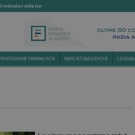
li indicatori della longevità
ll’IA secondo l’Aifa
PROFESSIONE FARMACISTA
MERCATO&RICERCHE
LEGGI&