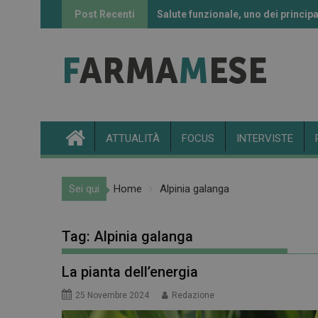
Skip
Post Recenti
Salute funzionale, uno dei principa
Informazione sui farmaci: l’uso de
to
content
ATTUALITÀ
FOCUS
INTERVISTE
Sei qui
Home
Alpinia galanga
Tag:
Alpinia galanga
La pianta dell’energia
25 Novembre 2024
Redazione