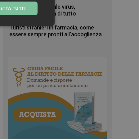
Zanzare & West Nile virus,
ETTA TUTTI
prevenzione prima di tutto
ssificati
Turisti stranieri in farmacia, come
essere sempre pronti all’accoglienza
igazione sulle pagine
kie.
te sul linguaggio
erico utilizzato per
tente. Normalmente è
 il modo in cui
er il sito, ma un
di accesso per un