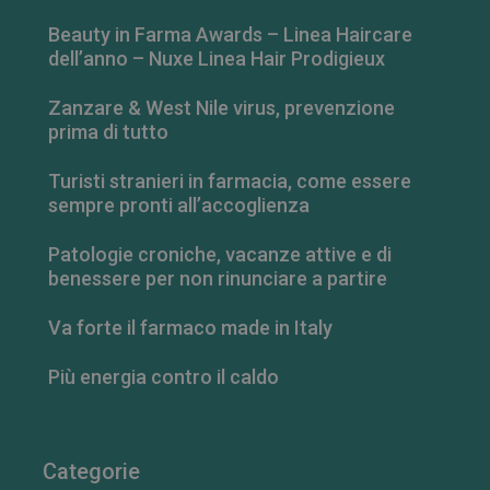
Beauty in Farma Awards – Linea Haircare
VISITOR_PRIVACY_METADATA
5 mesi 4
YouTube
settimane
.youtube.com
dell’anno – Nuxe Linea Hair Prodigieux
Zanzare & West Nile virus, prevenzione
prima di tutto
Turisti stranieri in farmacia, come essere
sempre pronti all’accoglienza
Patologie croniche, vacanze attive e di
benessere per non rinunciare a partire
Va forte il farmaco made in Italy
Più energia contro il caldo
Categorie
FORNITORE
/