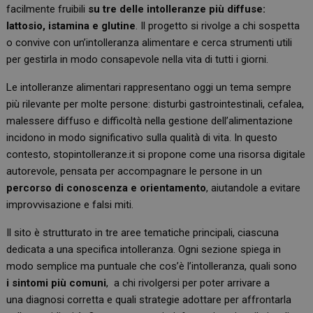
facilmente fruibili
su tre delle intolleranze più diffuse:
lattosio, istamina e glutine
. Il progetto si rivolge a chi sospetta
o convive con un’intolleranza alimentare e cerca strumenti utili
per gestirla in modo consapevole nella vita di tutti i giorni.
Le intolleranze alimentari rappresentano oggi un tema sempre
più rilevante per molte persone: disturbi gastrointestinali, cefalea,
malessere diffuso e difficoltà nella gestione dell’alimentazione
incidono in modo significativo sulla qualità di vita. In questo
contesto,
stopintolleranze.it
si propone come una
risorsa digitale
autorevole
, pensata per accompagnare le persone in un
percorso di conoscenza e orientamento
, aiutandole a evitare
improvvisazione e falsi miti.
Il sito è strutturato in
tre aree tematiche principali
, ciascuna
dedicata a una specifica intolleranza. Ogni sezione spiega in
modo semplice ma puntuale
che cos’è l’intolleranza
, quali sono
i
sintomi più comuni
,
a chi rivolgersi
per poter arrivare a
una
diagnosi corretta
e quali
strategie
adottare per affrontarla