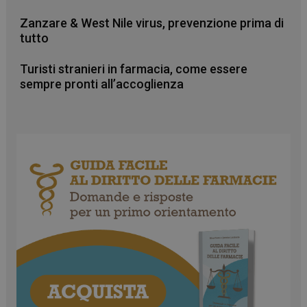
Zanzare & West Nile virus, prevenzione prima di
_ga_RV9MB13F2Q
.farmamese.it
1 anno 1
tutto
mese
Turisti stranieri in farmacia, come essere
sempre pronti all’accoglienza
_ga
1 anno 1
Google LLC
mese
.farmamese.it