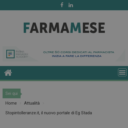
Skip
to
content
Sei qui
Home
Attualità
Stopintolleranze.it, il nuovo portale di Eg Stada