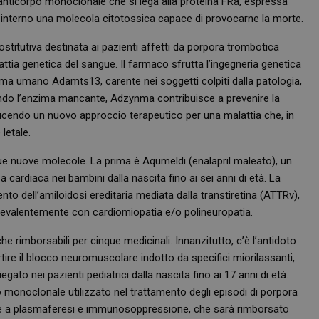
n anticorpo monoclonale che si lega alla proteina FRa, espressa
loro interno una molecola citotossica capace di provocarne la morte.
itutiva destinata ai pazienti affetti da porpora trombotica
tia genetica del sangue. Il farmaco sfrutta l’ingegneria genetica
nzima umano Adamts13, carente nei soggetti colpiti dalla patologia,
ndo l’enzima mancante, Adzynma contribuisce a prevenire la
ucendo un nuovo approccio terapeutico per una malattia che, in
letale.
e due nuove molecole. La prima è Aqumeldi (enalapril maleato), un
za cardiaca nei bambini dalla nascita fino ai sei anni di età. La
to dell’amiloidosi ereditaria mediata dalla transtiretina (ATTRv),
revalentemente con cardiomiopatia e/o polineuropatia.
he rimborsabili per cinque medicinali. Innanzitutto, c’è l’antidoto
ire il blocco neuromuscolare indotto da specifici miorilassanti,
to nei pazienti pediatrici dalla nascita fino ai 17 anni di età.
 monoclonale utilizzato nel trattamento degli episodi di porpora
ne a plasmaferesi e immunosoppressione, che sarà rimborsato