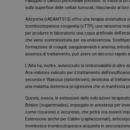
Falloppio o cancro peritoneale primitivo. Si tratta di u
sulla superficie delle cellule tumorali, rilasciando al 
Adzynma (rADAMTS13) offre una terapia enzimatica sost
trombocitopenica congenita (cTTP), una rarissima malat
per produrre in laboratorio una copia artificiale dell’e
che viene somministrata per via endovenosa. Sostitue
formazione di coaguli, sanguinamenti e anemia, introd
assenza di trattamento, può avere un decorso rapido e 
L’Aifa ha, inoltre, autorizzato la rimborsabilità di altr
Ace-inibitore indicato per il trattamento dell’insufficien
seconda è Wainzua (eplontersen), destinata al trattamen
una malattia sistemica progressiva che si manifesta p
Queste, invece, le estensioni delle indicazioni terapeutic
Bridion (sugammadex), impiegato in anestesia per invert
come rocuronio e vecuronio, che potrà ora essere impiega
Estensione anche per Cablivi (caplacizumab), anticorpo
trombotica trombocitopenica acquisita in associazio