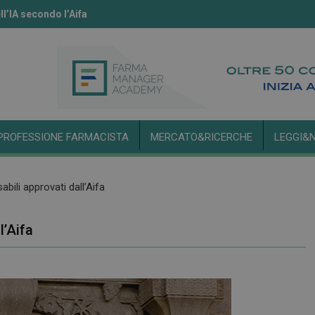
ll’IA secondo l’Aifa
novembre, aperte le adesioni per farmacie e volontari
PROFESSIONE FARMACISTA
MERCATO&RICERCHE
LEGGI&
bili approvati dall’Aifa
l’Aifa