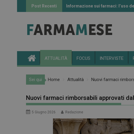
Skip
Post Recenti
Informazione sui farmaci: l’uso de
In Farmacia per i Bambini torna a 
to
content
ATTUALITÀ
FOCUS
INTERVISTE
Sei qui
Home
Attualità
Nuovi farmaci rimborsa
Nuovi farmaci rimborsabili approvati dal
5 Giugno 2026
Redazione