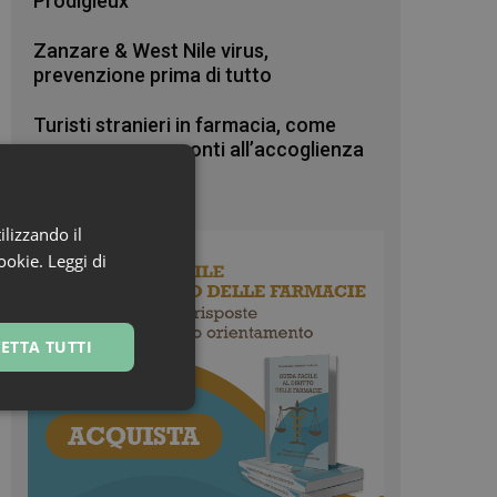
Prodigieux
Zanzare & West Nile virus,
prevenzione prima di tutto
Turisti stranieri in farmacia, come
essere sempre pronti all’accoglienza
ilizzando il
cookie.
Leggi di
ETTA TUTTI
ssificati