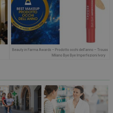
Necessari
Marketing
Non classificati
tribuiscono a rendere fruibile il sito web abilitandone funzionalità di base quali la nav
protette del sito. Il sito web non è in grado di funzionare correttamente senza questi coo
FORNITORE
/
SCADENZA
DESCRIZIONE
DOMINIO
Sessione
Cookie generato da applicazioni basa
PHP.net
Beauty in Farma Awards – Prodotto occhi dell’anno – Trouss
PHP. Si tratta di un identificatore gen
.www.farmamese.it
Milano Bye Bye Imperfezioni Ivory
mantenere le variabili di sessione u
un numero generato in modo casuale,
viene utilizzato può essere specifico p
buon esempio è mantenere uno stato 
utente tra le pagine.
.farmamese.it
1 anno 1
Questo cookie viene utilizzato da Goo
mese
mantenere lo stato della sessione.
1 anno 1
Questo nome di cookie è associato a
Google LLC
mese
Analytics, che è un aggiornamento sig
.farmamese.it
servizio di analisi più comunemente u
Questo cookie viene utilizzato per di
unici assegnando un numero generat
come identificatore del cliente. È incl
di pagina in un sito e utilizzato per cal
visitatori, sessioni e campagne per i r