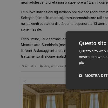
negli adolescenti di età pari o superiore a 12 anni co
Le nuove indicazioni riguardano poi Miozac (dobutami
Scleryda (dimetilfumarato), immunomodulatore utilizzat
nei pazienti pediatrici di età pari o superiore a 13 ann
spray nasale.
Ecco, infine, i due farmaci equivalenti ora rimborsati dal S
Questo sito 
Metotrexato Aurobindo (metotrexato), utilizzato in onco
linfomi. A dosaggi inferiori, il metotrexato trova im
Questo sito web ut
trattamento di alcune malattie autoimmuni, soprattutt
nostro sito web ac
più
,
Attualità
Aifa
rimborsabilità
MOSTRA DET
Navigazione
articoli
Neces