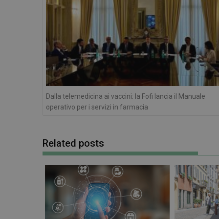
I cookie necessari con
e l'accesso alle aree 
NOME
PHPSESSID
Dalla telemedicina ai vaccini: la Fofi lancia il Manuale
operativo per i servizi in farmacia
Related posts
_ga_RV9MB13F2Q
_ga