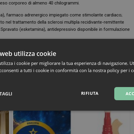
n peso corporeo di almeno 40 chilogrammi.
na), farmaco adrenergico impiegato come stimolante cardiaco;
o nel trattamento della sclerosi multipla recidivante-remittente
i e Spravato (esketamina), antidepressivo disponibile in formulazione
sn: si tratta dell’antidiabetico Linagliptin Krka (linagliptin) e di
web utilizza cookie
logia per il trattamento di alcune neoplasie, tra cui leucemie e
piego anche come antinfiammatorio e immunosoppressore nel
ilizza i cookie per migliorare la tua esperienza di navigazione. Ut
o in ambito reumatologico e dermatologico.
consenti a tutti i cookie in conformità con la nostra policy per i 
RIFIUTA
TAGLI
ACC
sari
Marketing
Non cla