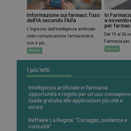
CookieScriptConse
Informazione sui farmaci: l’uso
In Farmacia
dell’IA secondo l’Aifa
a novembre
per farmaci
L’ingresso dell’Intelligenza artificiale
VISITOR_PRIVACY_
Dal 19 al 26 
nella comunicazione farmaceutica
Farmacia per..
non è più...
Attualità
Attualità
I più letti
NOME
NOME
__Secure-ROLLOU
Intelligenza artificiale in farmacia:
__Secure-YNID
YSC
opportunità e regole per un uso consapevo
Guida gratuita alle applicazioni più utili e
VISITOR_INFO1_LIV
sicure
Raffaele La Regina: “Coraggio, pazienza e
curiosità”