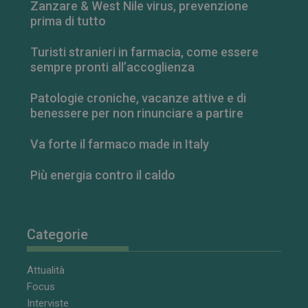
Zanzare & West Nile virus, prevenzione
NOME
SCADENZA
DESCRIZIONE
ROLLOUT_TOKEN
settimane
DOMINIO
prima di tutto
__Secure-YNID
.youtube.com
5 mesi 4
YSC
Sessione
Questo
Google LLC
settimane
cookie è
.youtube.com
impostato da
Turisti stranieri in farmacia, come essere
YouTube per
sempre pronti all’accoglienza
tenere traccia
delle
visualizzazion
Patologie croniche, vacanze attive e di
dei video
incorporati.
benessere per non rinunciare a partire
VISITOR_INFO1_LIVE
5 mesi 4
Questo
Google LLC
settimane
cookie è
.youtube.com
Va forte il farmaco made in Italy
impostato da
Youtube per
tenere traccia
Più energia contro il caldo
delle
preferenze
dell'utente
per i video di
Youtube
incorporati
Categorie
nei siti; può
anche
determinare
se il visitator
Attualità
del sito web
sta
Focus
utilizzando la
nuova o la
Interviste