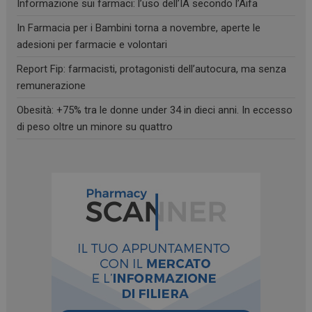
Informazione sui farmaci: l’uso dell’IA secondo l’Aifa
PHPSESSID
Sessione
PHP.net
.www.farmamese.it
In Farmacia per i Bambini torna a novembre, aperte le
adesioni per farmacie e volontari
Report Fip: farmacisti, protagonisti dell’autocura, ma senza
remunerazione
Obesità: +75% tra le donne under 34 in dieci anni. In eccesso
di peso oltre un minore su quattro
_ga_RV9MB13F2Q
.farmamese.it
1 anno 1