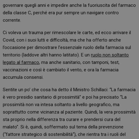
governare quegli anni e impedire anche la fuoriuscita del farmaco
della classe C, perché era pur sempre un navigare contro
corrente.
Ci voleva un trauma per rimescolare le carte, ed ecco arrivare il
Covid, con i suoi lutti e difficoltà, ma che ha offerto anche
l’occasione per dimostrare l’essenziale ruolo della farmacia sul
territorio (laddove altri hanno latitato). E un
ruolo non soltanto
legato al farmaco
, ma anche sanitario, con tamponi, test,
vaccinazioni e così è cambiato il vento, e ora la farmacia
accumula consensi.
Sentite un po’ che cosa ha detto il Ministro Schillaci: “La farmacia
è vero presidio sanitario di prossimità” e poi ha precisato “La
prossimità non va intesa soltanto a livello geografico, ma
soprattutto come vicinanza al paziente. Quindi, la vera prossimità
sta proprio nella differenza tra curare e prendersi cura del
malato”. Si è, quindi, soffermato sul tema della prevenzione
(“fattore strategico di sostenibilità“), che rientra tra i ruoli del