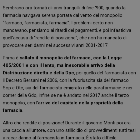
Sembrano ora tornati gli anni tranquilli di fine ‘900, quando la
farmacia navigava serena portata dal vento del monopolio
“farmaco, farmacista, farmacia”. I problemi certo non
mancavano, pensiamo ai ritardi dei pagamenti, e poi infastidiva
quell’accusa di “rendite di posizione”, che non ha mancato di
provocare seri danni nei successivi anni 2001-2017.
Prima è
saltato il monopolio del farmaco, con la Legge
405/2001 e con il lento, ma inesorabile arrivo della
Distribuzione diretta e della Dpc
, poi quello del farmacista con
il Decreto Bersani nel 2006, con la fuoriuscita sia del farmaco
Sop e Otc, sia del farmacista emigrato nelle parafarmacie e nei
corner della Gdo, infine se ne è andato nel 2017 anche il terzo
monopolio, con l’
arrivo del capitale nella proprietà della
farmacia
.
Altro che rendite di posizione! Durante il governo Monti poi era
una caccia all’untore, con uno stillicidio di provvedimenti tutti tesi
a recar danno al farmacista in farmacia. È stato difficile