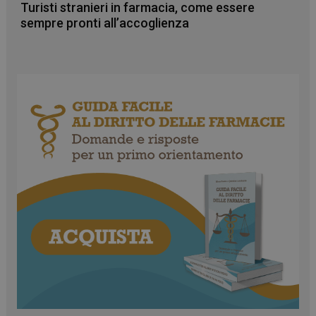
Turisti stranieri in farmacia, come essere
sempre pronti all’accoglienza
CookieScriptConsent
5 mesi 3
CookieScript
settimane
www.farmamese.it
VISITOR_PRIVACY_METADATA
5 mesi 4
YouTube
settimane