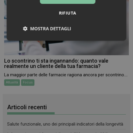
RIFIUTA
MOSTRA DETTAGLI
Necessari
Marketing
Non
classificati
Lo scontrino ti sta ingannando: quanto vale
realmente un cliente della tua farmacia?
La maggior parte delle farmacie ragiona ancora per scontrino....
Attualità
Focus
Necessari
Marketing
Non classificati
I cookie necessari contribuiscono a rendere fruibile il
sito web abilitandone funzionalità di base quali la
Articoli recenti
navigazione sulle pagine e l'accesso alle aree
protette del sito. Il sito web non è in grado di
funzionare correttamente senza questi cookie.
Salute funzionale, uno dei principali indicatori della longevità
FORNITORE
/
NOME
SCADENZA
DOMINIO