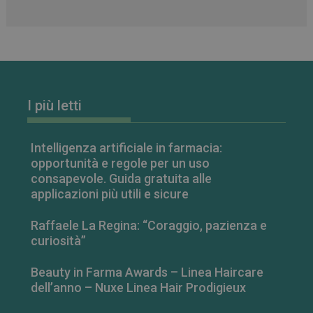
.youtube.com
I più letti
Intelligenza artificiale in farmacia:
opportunità e regole per un uso
consapevole. Guida gratuita alle
applicazioni più utili e sicure
Raffaele La Regina: “Coraggio, pazienza e
curiosità”
Beauty in Farma Awards – Linea Haircare
FORNITORE
/
NOME
SCADENZA
DESCRIZIONE
dell’anno – Nuxe Linea Hair Prodigieux
DOMINIO
__Secure-
.youtube.com
5 mesi 4
FORNITORE
/