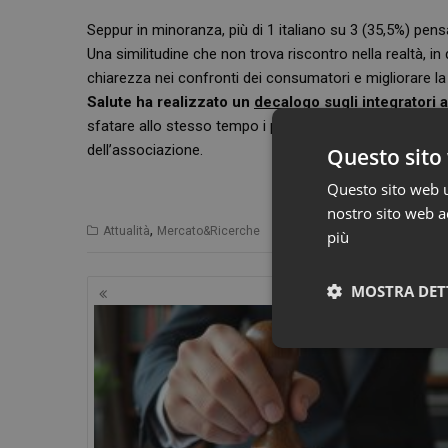
Seppur in minoranza, più di 1 italiano su 3 (35,5%) pensa
Una similitudine che non trova riscontro nella realtà, in
chiarezza nei confronti dei consumatori e migliorare la 
Salute ha realizzato un
decalogo
sugli integratori 
sfatare allo stesso tempo i più diffusi luoghi comuni. I
dell’associazione.
Questo sito 
Questo sito web ut
nostro sito web ac
,
,
Attualità
Mercato&Ricerche
Future Concept Lab
integrat
più
Navigazione
MOSTRA DET
articoli
Neces