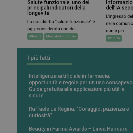
Salute funzionale, uno dei
Informazion
CookieScriptConse
principali indicatori della
dell’IA sec
longevità
L’ingresso dell
La cosiddetta “salute funzionale” è
nella comuni
VISITOR_PRIVACY_
oggi considerata uno dei...
non è più...
Attualità
Mercato&Ricerche
Attualità
I più letti
NOME
NOME
__Secure-ROLLOU
Intelligenza artificiale in farmacia:
opportunità e regole per un uso consapevo
__Secure-YNID
YSC
Guida gratuita alle applicazioni più utili e
sicure
VISITOR_INFO1_LIV
Raffaele La Regina: “Coraggio, pazienza e
curiosità”
Beauty in Farma Awards – Linea Haircare