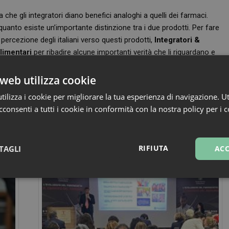
 che gli integratori diano benefici analoghi a quelli dei farmaci.
 quanto esiste un’importante distinzione tra i due prodotti. Per fare
percezione degli italiani verso questi prodotti,
Integratori &
alimentari
per ribadire alcune importanti verità che li riguardano e
l contenuto sarà disponibile sul
sito
e sulla pagina IG
web utilizza cookie
ilizza i cookie per migliorare la tua esperienza di navigazione. Ut
consenti a tutti i cookie in conformità con la nostra policy per i 
ori
RIFIUTA
TAGLI
ACC
sari
Marketing
Non cla