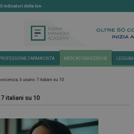
li indicatori della longevità
ll’IA secondo l’Aifa
PROFESSIONE FARMACISTA
MERCATO&RICERCHE
LEGGI&
oscenza, li usano 7 italiani su 10
7 italiani su 10