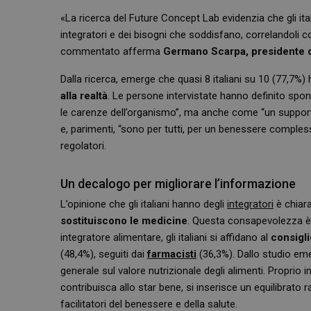
«La ricerca del Future Concept Lab evidenzia che gli ita
integratori e dei bisogni che soddisfano, correlandoli c
commentato afferma
Germano Scarpa, presidente di
Dalla ricerca, emerge che quasi 8 italiani su 10 (77,7%
alla realtà
. Le persone intervistate hanno definito spo
le carenze dell’organismo”, ma anche come “un support
e, parimenti, “sono per tutti, per un benessere complessi
regolatori.
Un decalogo per migliorare l’informazione
L’opinione che gli italiani hanno degli
integratori
è chiara
sostituiscono le medicine
. Questa consapevolezza è 
integratore alimentare, gli italiani si affidano al
consigli
(48,4%), seguiti dai
farmacisti
(36,3%). Dallo studio eme
generale sul valore nutrizionale degli alimenti. Proprio
contribuisca allo star bene, si inserisce un equilibrato r
facilitatori del benessere e della salute.