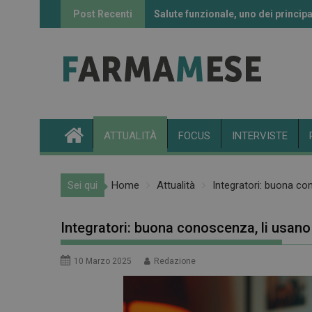
Skip
Post Recenti
Salute funzionale, uno dei principa
Informazione sui farmaci: l’uso de
to
content
ATTUALITÀ
FOCUS
INTERVISTE
Sei qui
Home
Attualità
Integratori: buona con
Integratori: buona conoscenza, li usano 
10 Marzo 2025
Redazione