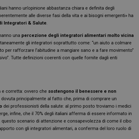
liani hanno un’opinione abbastanza chiara e definita degli
oerentemente alle diverse fasi della vita e ai bisogni emergenti» ha
 Integratori & Salute
.
) hanno una
percezione degli integratori alimentari molto vicina
ntaneamente gli integratori soprattutto come: “un aiuto a colmare
o per rafforzare l’abitudine a mangiare sano e a fare movimento”
vo”. Tutte definizioni coerenti con quelle fornite dagli enti
 e corretta: ovvero che
sostengono il benessere e non
dovuta principalmente al fatto che, prima di comprare un
o
dei professionisti della salute: al primo posto troviamo i medici
rge, infine, che il 70% degli italiani afferma di essere informato in
 in questo scenario di attenzione e consapevolezza di come il cibo
apporto con gli integratori alimentari, a conferma del loro ruolo di