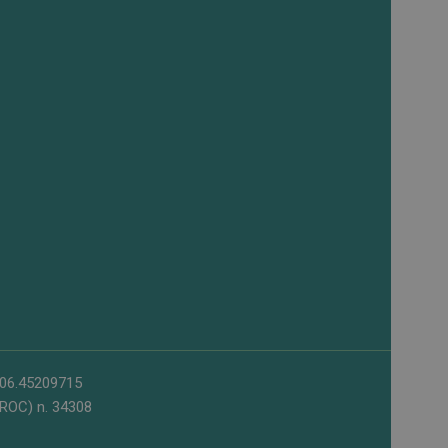
l 06.45209715
 (ROC) n. 34308