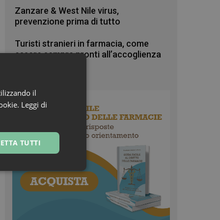
Zanzare & West Nile virus,
prevenzione prima di tutto
Turisti stranieri in farmacia, come
essere sempre pronti all’accoglienza
ilizzando il
cookie.
Leggi di
ETTA TUTTI
ssificati