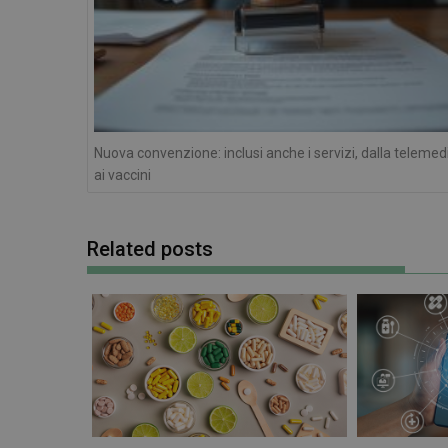
I cookie necessari con
e l'accesso alle aree 
NOME
Nuova convenzione: inclusi anche i servizi, dalla telemed
PHPSESSID
ai vaccini
Related posts
_ga_RV9MB13F2Q
_ga