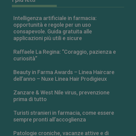
Intelligenza artificiale in farmacia:
opportunità e regole per un uso
FORNITORE
/
consapevole. Guida gratuita alle
NOME
SCADENZA
DESCRIZIONE
DOMINIO
applicazioni più utili e sicure
__Secure-
.youtube.com
5 mesi 4
FORNITORE
/
NOME
SCADENZA
DESCRIZIONE
ROLLOUT_TOKEN
settimane
DOMINIO
Raffaele La Regina: “Coraggio, pazienza e
__Secure-YNID
.youtube.com
5 mesi 4
curiosità”
YSC
Sessione
Questo
Google LLC
settimane
cookie è
.youtube.com
impostato da
YouTube per
Beauty in Farma Awards – Linea Haircare
tenere traccia
dell’anno – Nuxe Linea Hair Prodigieux
delle
visualizzazion
dei video
Zanzare & West Nile virus, prevenzione
incorporati.
prima di tutto
VISITOR_INFO1_LIVE
5 mesi 4
Questo
Google LLC
settimane
cookie è
.youtube.com
impostato da
Turisti stranieri in farmacia, come essere
Youtube per
tenere traccia
sempre pronti all’accoglienza
delle
preferenze
dell'utente
Patologie croniche, vacanze attive e di
per i video di