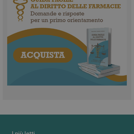
VISITOR_PRIVACY_METADATA
5 mesi 4
YouTube
settimane
.youtube.com
I più letti