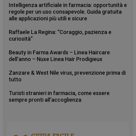
Intelligenza artificiale in farmacia: opportunità e
regole per un uso consapevole. Guida gratuita
alle applicazioni più utili e sicure
Raffaele La Regina: “Coraggio, pazienza e
curiosità”
Beauty in Farma Awards – Linea Haircare
dell’anno – Nuxe Linea Hair Prodigieux
Zanzare & West Nile virus, prevenzione prima di
tutto
Turisti stranieri in farmacia, come essere
sempre pronti all’accoglienza
CookieScriptConsent
5 mesi 3
CookieScript
settimane
www.farmamese.it