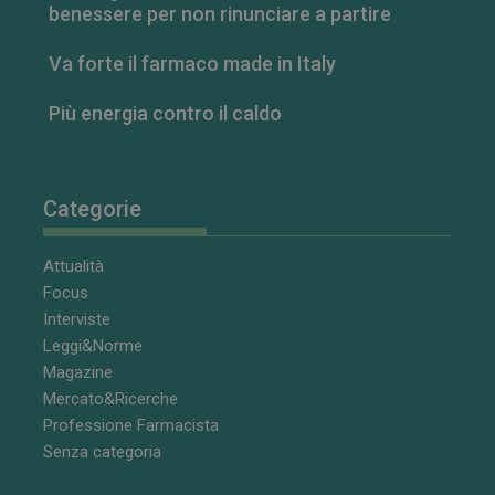
benessere per non rinunciare a partire
Youtube
incorporati
nei siti; può
anche
Va forte il farmaco made in Italy
determinare
se il visitator
del sito web
Più energia contro il caldo
sta
utilizzando la
nuova o la
vecchia
versione
dell'interfacci
Categorie
di Youtube.
Attualità
Focus
Interviste
Leggi&Norme
Magazine
Mercato&Ricerche
Professione Farmacista
Senza categoria