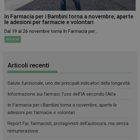
I cookie necessari contribuiscono a rendere fruibile il
sito web abilitandone funzionalità di base quali la
In Farmacia per i Bambini torna a novembre, aperte
navigazione sulle pagine e l'accesso alle aree
le adesioni per farmacie e volontari
protette del sito. Il sito web non è in grado di
funzionare correttamente senza questi cookie.
Dal 19 al 26 novembre torna In Farmacia per...
FORNITORE
/
Attualità
NOME
SCADENZA
DOMINIO
PHPSESSID
Sessione
PHP.net
.www.farmamese.it
Articoli recenti
Salute funzionale, uno dei principali indicatori della longevità
Informazione sui farmaci: l’uso dell’IA secondo l’Aifa
In Farmacia per i Bambini torna a novembre, aperte le
adesioni per farmacie e volontari
Report Fip: farmacisti, protagonisti dell’autocura, ma senza
remunerazione