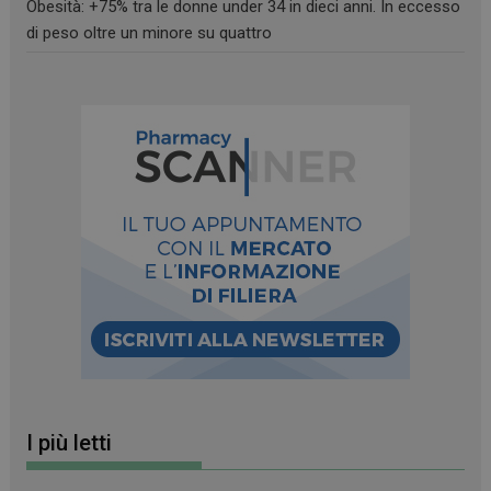
Obesità: +75% tra le donne under 34 in dieci anni. In eccesso
di peso oltre un minore su quattro
_ga_RV9MB13F2Q
.farmamese.it
1 anno 1
mese
_ga
1 anno 1
Google LLC
mese
.farmamese.it
I più letti