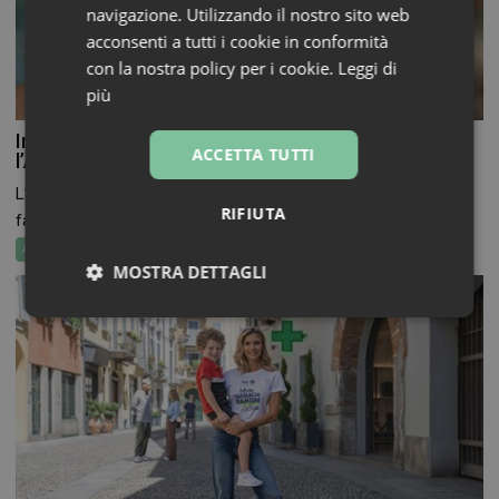
navigazione. Utilizzando il nostro sito web
acconsenti a tutti i cookie in conformità
con la nostra policy per i cookie.
Leggi di
più
Informazione sui farmaci: l’uso dell’IA secondo
ACCETTA TUTTI
l’Aifa
L’ingresso dell’Intelligenza artificiale nella comunicazione
RIFIUTA
farmaceutica non è più...
Attualità
MOSTRA DETTAGLI
Necessari
Marketing
Non
classificati
Necessari
Marketing
Non classificati