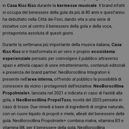
in
Casa Kiss Kiss
durante la
kermesse musicale
. Il brand infatti
si occupa del benessere della gola da più di 80 anni e quest’anno
ha debuttato nella Città dei Fiori, dando vita a una serie di
iniziative con al centro il benessere della gola e della voce,
protagonista assoluta di questi giorni.
Durante la settimana più importante della musica italiana,
Casa
Kiss Kiss
si è trasformata in un vero e proprio
ecosistema
esperienziale
pensato per coinvolgere il pubblico attraverso
spazi e attività capaci di unire intrattenimento, contenuti editoriali
e presenza dei brand partner. NeoBorocillina Integratori è
presente nell’
area interna
, offrendo al pubblico la possibilità di
conoscere da vicino i protagonisti dell’iniziativa:
NeoBorocillina
Propolmiele+
, lanciata nel 2021 e indicata in caso di fastidi alla
gola, e
NeoBorocillina PropolTuss
, novità del 2025 pensata in
caso di tosse. Due rimedi a base di ingredienti di origine naturale,
con un cuore liquido di propoli e miele, alleati del benessere della
gola. NeoBorocillina Propolmiele+ combina malva, vitamina B3 e
vitamina B8, per il benessere della gola; NeoBorocillina