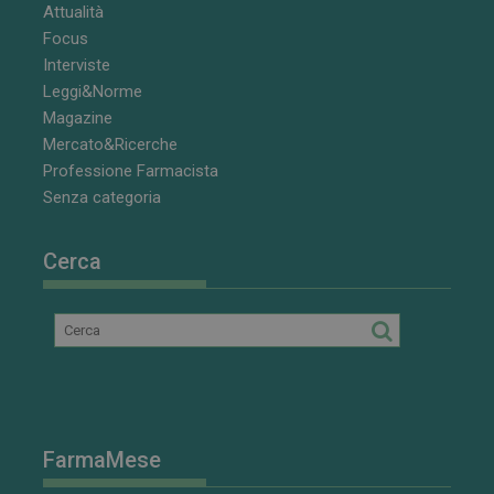
settimane
cookie è
.youtube.com
Attualità
impostato da
Focus
Youtube per
tenere traccia
Interviste
delle
preferenze
Leggi&Norme
dell'utente
Magazine
per i video di
Youtube
Mercato&Ricerche
incorporati
nei siti; può
Professione Farmacista
anche
determinare
Senza categoria
se il visitator
del sito web
sta
utilizzando la
Cerca
nuova o la
vecchia
versione
dell'interfacci
di Youtube.
FarmaMese