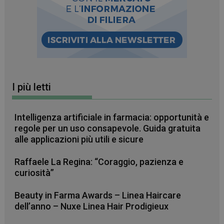
I più letti
Intelligenza artificiale in farmacia: opportunità e
_ga_RV9MB13F2Q
.farmamese.it
1 anno 1
regole per un uso consapevole. Guida gratuita
mese
alle applicazioni più utili e sicure
Raffaele La Regina: “Coraggio, pazienza e
curiosità”
_ga
1 anno 1
Google LLC
mese
.farmamese.it
Beauty in Farma Awards – Linea Haircare
dell’anno – Nuxe Linea Hair Prodigieux