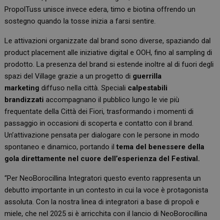
PropolTuss unisce invece edera, timo e biotina offrendo un
sostegno quando la tosse inizia a farsi sentire.
Le attivazioni organizzate dal brand sono diverse, spaziando dal
product placement alle iniziative digital e OOH, fino al sampling di
prodotto. La presenza del brand si estende inoltre al di fuori degli
spazi del Village grazie a un progetto di
guerrilla
marketing
diffuso nella città. Speciali
calpestabili
brandizzati
accompagnano il pubblico lungo le vie più
frequentate della Città dei Fiori, trasformando i momenti di
passaggio in occasioni di scoperta e contatto con il brand.
Un’attivazione pensata per dialogare con le persone in modo
spontaneo e dinamico, portando il
tema del benessere della
gola direttamente nel cuore dell’esperienza del Festival.
“Per NeoBorocillina Integratori questo evento rappresenta un
debutto importante in un contesto in cui la voce è protagonista
assoluta. Con la nostra linea di integratori a base di propoli e
miele, che nel 2025 si è arricchita con il lancio di NeoBorocillina