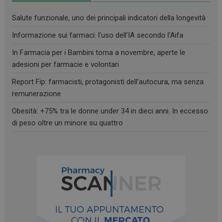
Salute funzionale, uno dei principali indicatori della longevità
Informazione sui farmaci: l’uso dell’IA secondo l’Aifa
Necessari
Marketing
Non classificati
In Farmacia per i Bambini torna a novembre, aperte le
adesioni per farmacie e volontari
I cookie necessari contribuiscono a rendere fruibile il
sito web abilitandone funzionalità di base quali la
Report Fip: farmacisti, protagonisti dell’autocura, ma senza
navigazione sulle pagine e l'accesso alle aree
remunerazione
protette del sito. Il sito web non è in grado di
funzionare correttamente senza questi cookie.
Obesità: +75% tra le donne under 34 in dieci anni. In eccesso
FORNITORE
/
NOME
SCADENZA
di peso oltre un minore su quattro
DOMINIO
PHPSESSID
Sessione
PHP.net
.www.farmamese.it