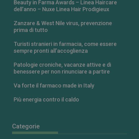
Beauty in Farma Awards – Linea Haircare
dell’anno – Nuxe Linea Hair Prodigieux
Zanzare & West Nile virus, prevenzione
prima di tutto
Turisti stranieri in farmacia, come essere
sempre pronti all’accoglienza
Patologie croniche, vacanze attive e di
FORNITORE
/
NOME
SCADENZA
DESCRIZIONE
DOMINIO
benessere per non rinunciare a partire
__Secure-
.youtube.com
5 mesi 4
FORNITORE
/
NOME
SCADENZA
DESCRIZIONE
ROLLOUT_TOKEN
settimane
DOMINIO
Va forte il farmaco made in Italy
__Secure-YNID
.youtube.com
5 mesi 4
YSC
Sessione
Questo
Google LLC
settimane
cookie è
.youtube.com
Più energia contro il caldo
impostato da
YouTube per
tenere traccia
delle
visualizzazion
dei video
Categorie
incorporati.
VISITOR_INFO1_LIVE
5 mesi 4
Questo
Google LLC