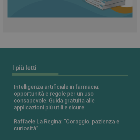
settimane
www.farmamese.it
I più letti
VISITOR_PRIVACY_METADATA
5 mesi 4
YouTube
settimane
.youtube.com
Intelligenza artificiale in farmacia:
opportunità e regole per un uso
consapevole. Guida gratuita alle
applicazioni più utili e sicure
Raffaele La Regina: “Coraggio, pazienza e
curiosità”