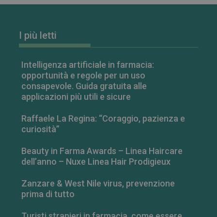
I più letti
Intelligenza artificiale in farmacia:
opportunità e regole per un uso
consapevole. Guida gratuita alle
applicazioni più utili e sicure
Raffaele La Regina: “Coraggio, pazienza e
curiosità”
Beauty in Farma Awards – Linea Haircare
dell’anno – Nuxe Linea Hair Prodigieux
FORNITORE
/
NOME
SCADENZA
DESCRIZIONE
Zanzare & West Nile virus, prevenzione
DOMINIO
prima di tutto
__Secure-
.youtube.com
5 mesi 4
FORNITORE
/
NOME
SCADENZA
DESCRIZIONE
ROLLOUT_TOKEN
settimane
DOMINIO
Turisti stranieri in farmacia, come essere