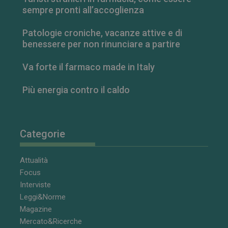
__Secure-YNID
.youtube.com
5 mesi 4
YSC
Sessione
Questo
Google LLC
settimane
sempre pronti all’accoglienza
cookie è
.youtube.com
impostato da
YouTube per
tenere traccia
Patologie croniche, vacanze attive e di
delle
benessere per non rinunciare a partire
visualizzazion
dei video
incorporati.
Va forte il farmaco made in Italy
VISITOR_INFO1_LIVE
5 mesi 4
Questo
Google LLC
settimane
cookie è
.youtube.com
Più energia contro il caldo
impostato da
Youtube per
tenere traccia
delle
preferenze
dell'utente
per i video di
Categorie
Youtube
incorporati
nei siti; può
Attualità
anche
determinare
Focus
se il visitator
del sito web
Interviste
sta
utilizzando la
Leggi&Norme
nuova o la
Magazine
vecchia
versione
Mercato&Ricerche
dell'interfacci