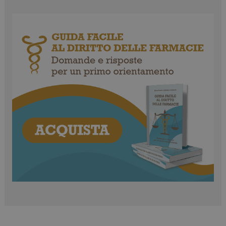
CookieScriptConsent
5 mesi 3
CookieScript
settimane
www.farmamese.it
VISITOR_PRIVACY_METADATA
5 mesi 4
YouTube
settimane
.youtube.com