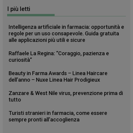
I più letti
_ga
1 anno 1
Google LLC
mese
.farmamese.it
Intelligenza artificiale in farmacia: opportunità e
regole per un uso consapevole. Guida gratuita
alle applicazioni più utili e sicure
Raffaele La Regina: “Coraggio, pazienza e
curiosità”
Beauty in Farma Awards – Linea Haircare
dell’anno – Nuxe Linea Hair Prodigieux
Zanzare & West Nile virus, prevenzione prima di
tutto
Turisti stranieri in farmacia, come essere
sempre pronti all’accoglienza