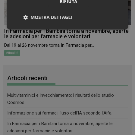
RIFIUTA
MOSTRA DETTAGLI
Necessari
Marketing
Non
In Farmacia per i Bambini torna a novembre, aperte
classificati
le adesioni per farmacie e volontari
Dal 19 al 26 novembre torna In Farmacia per...
Attualità
Articoli recenti
Necessari
Marketing
Non classificati
I cookie necessari contribuiscono a rendere fruibile il
sito web abilitandone funzionalità di base quali la
Multivitaminici e invecchiamento: i risultati dello studio
navigazione sulle pagine e l'accesso alle aree
Cosmos
protette del sito. Il sito web non è in grado di
funzionare correttamente senza questi cookie.
Informazione sui farmaci: l’uso dell’IA secondo l’Aifa
FORNITORE
/
NOME
SCADENZA
DOMINIO
In Farmacia per i Bambini torna a novembre, aperte le
PHPSESSID
Sessione
adesioni per farmacie e volontari
PHP.net
.www.farmamese.it