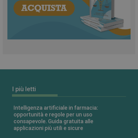
classificati
Necessari
Marketing
Non classificati
I cookie necessari contribuiscono a rendere fruibile il
sito web abilitandone funzionalità di base quali la
navigazione sulle pagine e l'accesso alle aree
protette del sito. Il sito web non è in grado di
funzionare correttamente senza questi cookie.
FORNITORE
/
NOME
SCADENZA
I più letti
DOMINIO
PHPSESSID
Sessione
PHP.net
.www.farmamese.it
Intelligenza artificiale in farmacia:
opportunità e regole per un uso
consapevole. Guida gratuita alle
applicazioni più utili e sicure