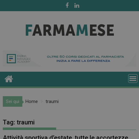
Skip
to
content
Sei qui
Home
traumi
Tag:
traumi
Attività sportiva d’estate, tutte le accortezze