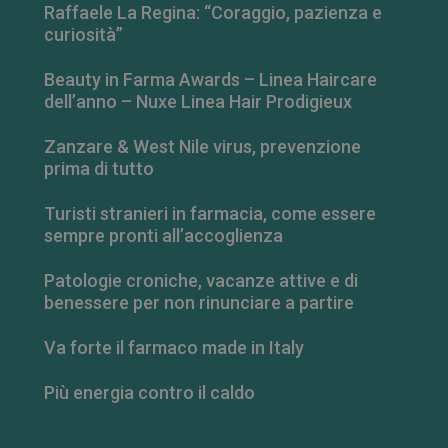
Raffaele La Regina: “Coraggio, pazienza e
curiosità”
Beauty in Farma Awards – Linea Haircare
dell’anno – Nuxe Linea Hair Prodigieux
Zanzare & West Nile virus, prevenzione
prima di tutto
Turisti stranieri in farmacia, come essere
sempre pronti all’accoglienza
Patologie croniche, vacanze attive e di
_ga_RV9MB13F2Q
.farmamese.it
1 anno 1
benessere per non rinunciare a partire
mese
Va forte il farmaco made in Italy
Più energia contro il caldo
_ga
1 anno 1
Google LLC
mese
.farmamese.it