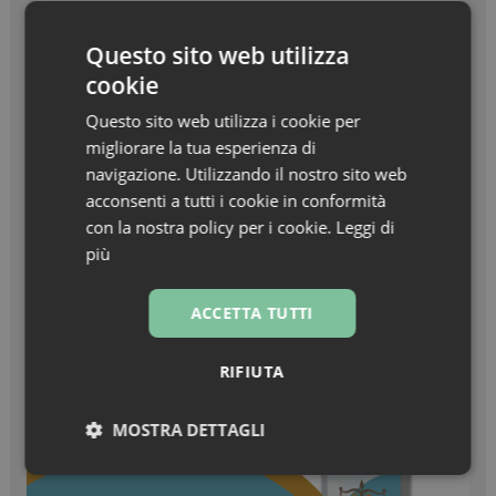
Beauty in Farma Awards – Linea Haircare
dell’anno – Nuxe Linea Hair Prodigieux
Questo sito web utilizza
cookie
Zanzare & West Nile virus, prevenzione prima di
tutto
Questo sito web utilizza i cookie per
migliorare la tua esperienza di
Turisti stranieri in farmacia, come essere
navigazione. Utilizzando il nostro sito web
sempre pronti all’accoglienza
acconsenti a tutti i cookie in conformità
con la nostra policy per i cookie.
Leggi di
più
ACCETTA TUTTI
RIFIUTA
MOSTRA DETTAGLI
Necessari
Marketing
Non