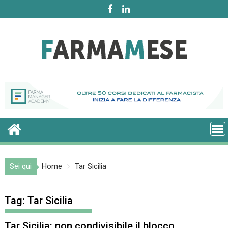
Skip
to
content
Sei qui
Home
Tar Sicilia
Tag:
Tar Sicilia
Tar Sicilia: non condivisibile il blocco