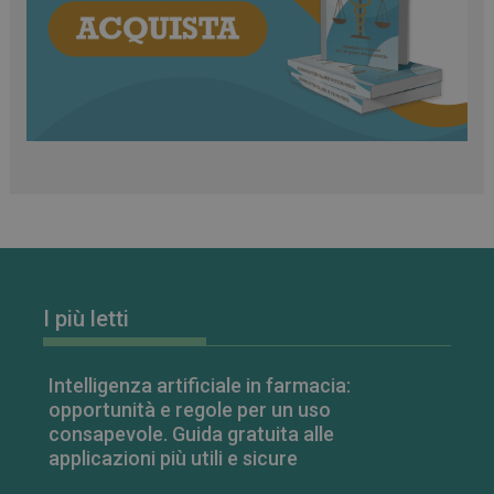
classificati
Necessari
Marketing
Non classificati
I cookie necessari contribuiscono a rendere fruibile il
sito web abilitandone funzionalità di base quali la
navigazione sulle pagine e l'accesso alle aree
protette del sito. Il sito web non è in grado di
funzionare correttamente senza questi cookie.
FORNITORE
/
NOME
SCADENZA
I più letti
DOMINIO
PHPSESSID
Sessione
PHP.net
.www.farmamese.it
Intelligenza artificiale in farmacia:
opportunità e regole per un uso
consapevole. Guida gratuita alle
applicazioni più utili e sicure