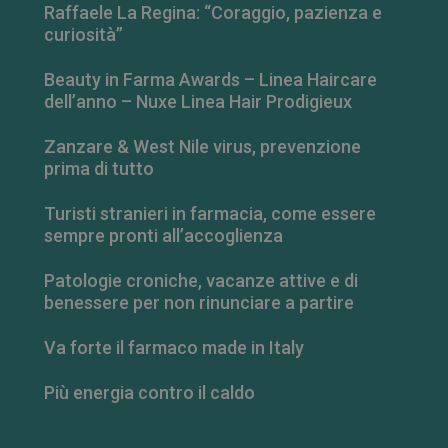
Raffaele La Regina: “Coraggio, pazienza e
curiosità”
Beauty in Farma Awards – Linea Haircare
dell’anno – Nuxe Linea Hair Prodigieux
Zanzare & West Nile virus, prevenzione
prima di tutto
Turisti stranieri in farmacia, come essere
sempre pronti all’accoglienza
Patologie croniche, vacanze attive e di
_ga_RV9MB13F2Q
.farmamese.it
1 anno 1
benessere per non rinunciare a partire
mese
Va forte il farmaco made in Italy
Più energia contro il caldo
_ga
1 anno 1
Google LLC
mese
.farmamese.it