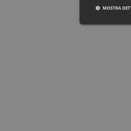
MOSTRA DET
Neces
I cookie necessari con
e l'accesso alle aree 
NOME
PHPSESSID