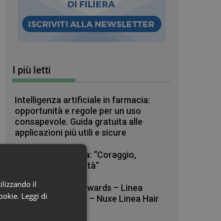
I più letti
Intelligenza artificiale in farmacia:
opportunità e regole per un uso
consapevole. Guida gratuita alle
applicazioni più utili e sicure
Raffaele La Regina: “Coraggio,
pazienza e curiosità”
ilizzando il
Beauty in Farma Awards – Linea
cookie.
Leggi di
Haircare dell’anno – Nuxe Linea Hair
Prodigieux