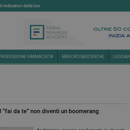
li indicatori della longevità
ll’IA secondo l’Aifa
PROFESSIONE FARMACISTA
MERCATO&RICERCHE
LEGGI&
l “fai da te” non diventi un boomerang