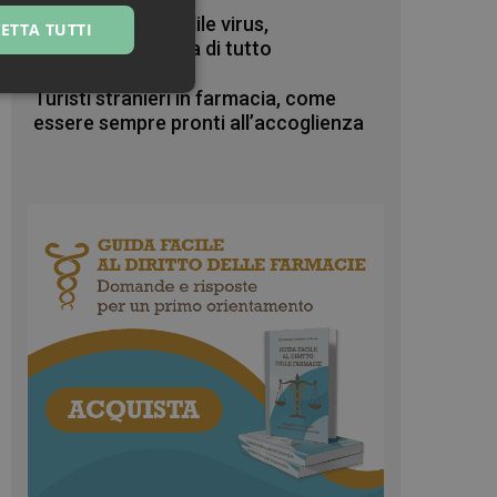
Zanzare & West Nile virus,
ETTA TUTTI
prevenzione prima di tutto
ssificati
Turisti stranieri in farmacia, come
essere sempre pronti all’accoglienza
igazione sulle pagine
kie.
te sul linguaggio
erico utilizzato per
tente. Normalmente è
 il modo in cui
er il sito, ma un
di accesso per un