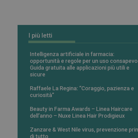
_ga_RV9MB13F2Q
_ga
I più letti
Intelligenza artificiale in farmacia:
opportunità e regole per un uso consapevo
CookieScriptConse
Guida gratuita alle applicazioni più utili e
sicure
VISITOR_PRIVACY_
Raffaele La Regina: “Coraggio, pazienza e
curiosità”
Beauty in Farma Awards – Linea Haircare
dell’anno – Nuxe Linea Hair Prodigieux
NOME
Zanzare & West Nile virus, prevenzione pri
NOME
__Secure-ROLLOU
di tutto