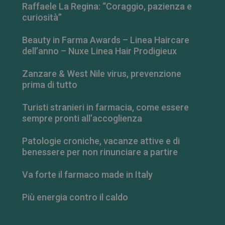
Raffaele La Regina: “Coraggio, pazienza e
curiosità”
Beauty in Farma Awards – Linea Haircare
dell’anno – Nuxe Linea Hair Prodigieux
Zanzare & West Nile virus, prevenzione
prima di tutto
Turisti stranieri in farmacia, come essere
sempre pronti all’accoglienza
Patologie croniche, vacanze attive e di
_ga_RV9MB13F2Q
.farmamese.it
1 anno 1
benessere per non rinunciare a partire
mese
Va forte il farmaco made in Italy
Più energia contro il caldo
_ga
1 anno 1
Google LLC
mese
.farmamese.it