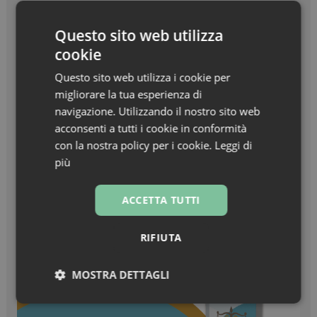
Beauty in Farma Awards – Linea Haircare
dell’anno – Nuxe Linea Hair Prodigieux
Questo sito web utilizza
cookie
Zanzare & West Nile virus, prevenzione prima di
tutto
Questo sito web utilizza i cookie per
migliorare la tua esperienza di
Turisti stranieri in farmacia, come essere
navigazione. Utilizzando il nostro sito web
sempre pronti all’accoglienza
acconsenti a tutti i cookie in conformità
con la nostra policy per i cookie.
Leggi di
più
ACCETTA TUTTI
RIFIUTA
MOSTRA DETTAGLI
Necessari
Marketing
Non