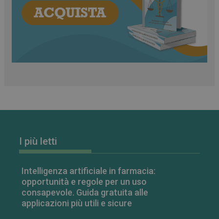
classificati
Necessari
Marketing
Non classificati
I cookie necessari contribuiscono a rendere fruibile il
sito web abilitandone funzionalità di base quali la
navigazione sulle pagine e l'accesso alle aree
protette del sito. Il sito web non è in grado di
funzionare correttamente senza questi cookie.
FORNITORE
/
NOME
SCADENZA
I più letti
DOMINIO
PHPSESSID
Sessione
PHP.net
.www.farmamese.it
Intelligenza artificiale in farmacia:
opportunità e regole per un uso
consapevole. Guida gratuita alle
applicazioni più utili e sicure