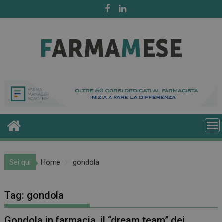
Skip
to
content
Sei qui
Home
gondola
Tag:
gondola
Gondola in farmacia, il “dream team” dei