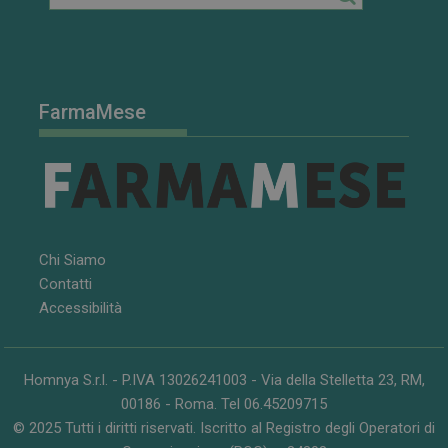
FarmaMese
Chi Siamo
FORNITORE
/
Contatti
NOME
SCADENZA
DESCRIZIONE
DOMINIO
Accessibilità
__Secure-
.youtube.com
5 mesi 4
FORNITORE
/
NOME
SCADENZA
DESCRIZIONE
ROLLOUT_TOKEN
settimane
DOMINIO
__Secure-YNID
.youtube.com
5 mesi 4
YSC
Sessione
Questo
Google LLC
Homnya S.r.l. - P.IVA 13026241003 - Via della Stelletta 23, RM,
settimane
cookie è
.youtube.com
impostato da
00186 - Roma. Tel 06.45209715
YouTube per
© 2025 Tutti i diritti riservati. Iscritto al Registro degli Operatori di
tenere traccia
delle