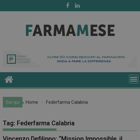
Skip
to
content
Sei qui
Home
Federfarma Calabria
Tag:
Federfarma Calabria
Vincenzo Defilippo: “Mission Impossible, il