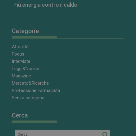
Più energia contro il caldo
CookieScriptConsent
5 mesi 3
CookieScript
settimane
www.farmamese.it
Categorie
Attualità
Focus
Interviste
Leggi&Norme
Magazine
Mercato&Ricerche
Professione Farmacista
VISITOR_PRIVACY_METADATA
5 mesi 4
YouTube
Senza categoria
settimane
.youtube.com
Cerca