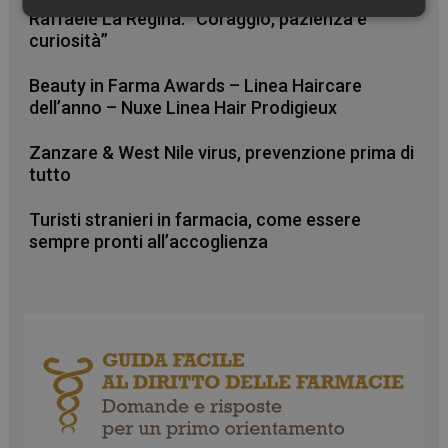
Raffaele La Regina: “Coraggio, pazienza e
Necessari
Marketing
Non
classificati
curiosità”
Beauty in Farma Awards – Linea Haircare
dell’anno – Nuxe Linea Hair Prodigieux
Zanzare & West Nile virus, prevenzione prima di
tutto
Necessari
Marketing
Non classificati
I cookie necessari contribuiscono a rendere fruibile il
Turisti stranieri in farmacia, come essere
sito web abilitandone funzionalità di base quali la
sempre pronti all’accoglienza
navigazione sulle pagine e l'accesso alle aree
protette del sito. Il sito web non è in grado di
funzionare correttamente senza questi cookie.
FORNITORE
/
NOME
SCADENZA
DOMINIO
PHPSESSID
Sessione
PHP.net
.www.farmamese.it