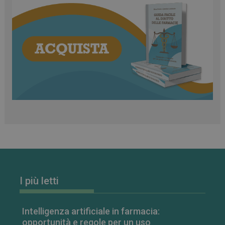
_ga_RV9MB13F2Q
.farmamese.it
1 anno 1
mese
I più letti
Intelligenza artificiale in farmacia:
_ga
1 anno 1
Google LLC
opportunità e regole per un uso