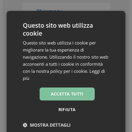
Questo sito web utilizza
cookie
Questo sito web utilizza i cookie per
migliorare la tua esperienza di
navigazione. Utilizzando il nostro sito web
acconsenti a tutti i cookie in conformità
con la nostra policy per i cookie.
Leggi di
più
I più letti
ACCETTA TUTTI
RIFIUTA
Intelligenza artificiale in farmacia: opportunità e
regole per un uso consapevole. Guida gratuita
alle applicazioni più utili e sicure
MOSTRA DETTAGLI