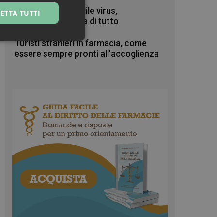
Zanzare & West Nile virus,
ETTA TUTTI
prevenzione prima di tutto
ssificati
Turisti stranieri in farmacia, come
essere sempre pronti all’accoglienza
igazione sulle pagine
kie.
te sul linguaggio
erico utilizzato per
tente. Normalmente è
 il modo in cui
er il sito, ma un
di accesso per un