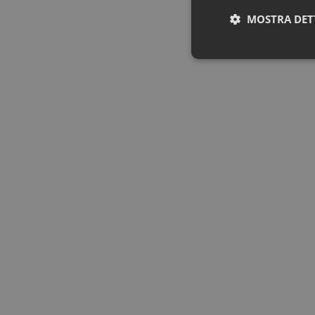
MOSTRA DET
Neces
I cookie necessari con
e l'accesso alle aree 
NOME
PHPSESSID