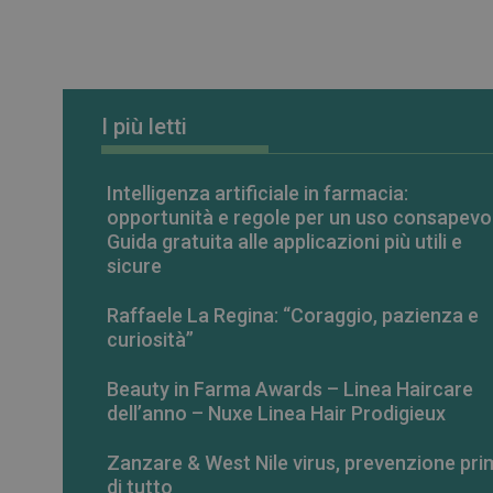
_ga_RV9MB13F2Q
_ga
I più letti
Intelligenza artificiale in farmacia:
opportunità e regole per un uso consapevo
CookieScriptConse
Guida gratuita alle applicazioni più utili e
sicure
VISITOR_PRIVACY_
Raffaele La Regina: “Coraggio, pazienza e
curiosità”
Beauty in Farma Awards – Linea Haircare
dell’anno – Nuxe Linea Hair Prodigieux
NOME
Zanzare & West Nile virus, prevenzione pri
NOME
__Secure-ROLLOU
di tutto