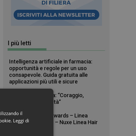
I più letti
Intelligenza artificiale in farmacia:
opportunità e regole per un uso
consapevole. Guida gratuita alle
applicazioni più utili e sicure
Raffaele La Regina: “Coraggio,
pazienza e curiosità”
ilizzando il
Beauty in Farma Awards – Linea
cookie.
Leggi di
Haircare dell’anno – Nuxe Linea Hair
Prodigieux