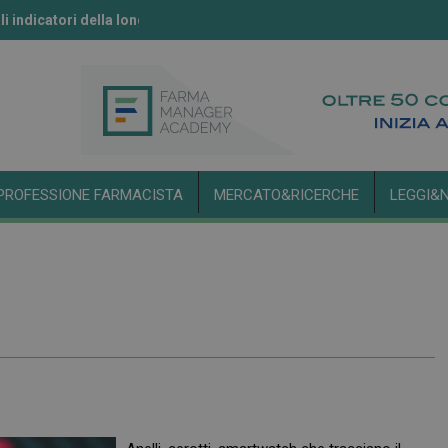
li indicatori della longevità
ll’IA secondo l’Aifa
PROFESSIONE FARMACISTA
MERCATO&RICERCHE
LEGGI&