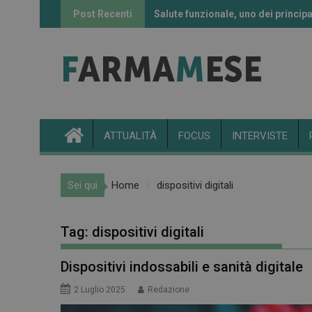
Skip
Post Recenti
Salute funzionale, uno dei principa
Informazione sui farmaci: l’uso de
to
content
ATTUALITÀ
FOCUS
INTERVISTE
Sei qui
Home
dispositivi digitali
Tag:
dispositivi digitali
Dispositivi indossabili e sanità digitale
2 Luglio 2025
Redazione