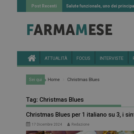
Skip
Post Recenti
Salute funzionale, uno dei principa
Informazione sui farmaci: l’uso de
to
content
ATTUALITÀ
FOCUS
INTERVISTE
Sei qui
Home
Christmas Blues
Tag:
Christmas Blues
Christmas Blues per 1 italiano su 3, i si
17 Dicembre 2024
Redazione