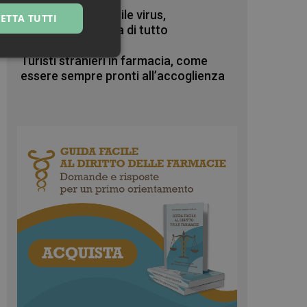
Zanzare & West Nile virus,
ETTA TUTTI
prevenzione prima di tutto
ssificati
Turisti stranieri in farmacia, come
essere sempre pronti all’accoglienza
igazione sulle pagine
kie.
te sul linguaggio
erico utilizzato per
tente. Normalmente è
 il modo in cui
er il sito, ma un
di accesso per un