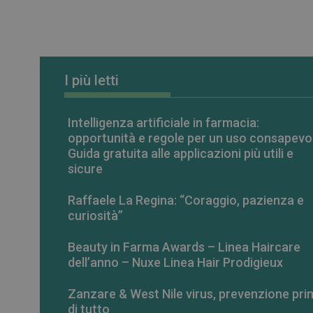
_ga_RV9MB13F2Q
_ga
I più letti
Intelligenza artificiale in farmacia:
opportunità e regole per un uso consapevo
CookieScriptConse
Guida gratuita alle applicazioni più utili e
sicure
VISITOR_PRIVACY_
Raffaele La Regina: “Coraggio, pazienza e
curiosità”
Beauty in Farma Awards – Linea Haircare
dell’anno – Nuxe Linea Hair Prodigieux
NOME
Zanzare & West Nile virus, prevenzione pri
NOME
__Secure-ROLLOU
di tutto