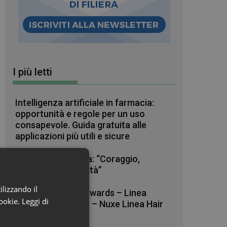
I più letti
Intelligenza artificiale in farmacia:
opportunità e regole per un uso
consapevole. Guida gratuita alle
applicazioni più utili e sicure
Raffaele La Regina: “Coraggio,
pazienza e curiosità”
ilizzando il
Beauty in Farma Awards – Linea
cookie.
Leggi di
Haircare dell’anno – Nuxe Linea Hair
Prodigieux