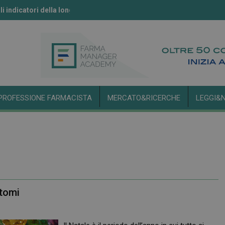
li indicatori della longevità
ll’IA secondo l’Aifa
PROFESSIONE FARMACISTA
MERCATO&RICERCHE
LEGGI&
ntomi