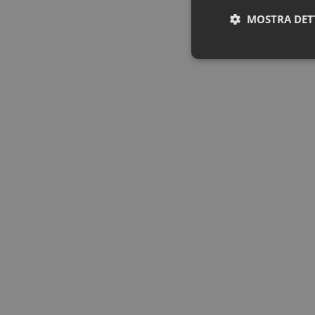
MOSTRA DET
Neces
I cookie necessari con
e l'accesso alle aree 
NOME
PHPSESSID