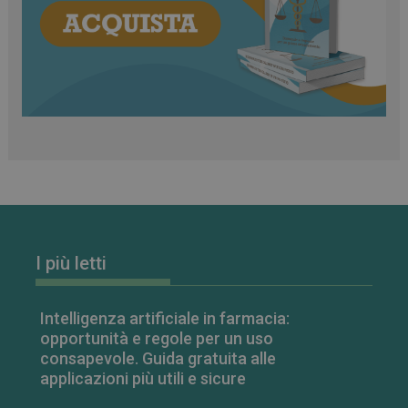
classificati
Necessari
Marketing
Non classificati
I cookie necessari contribuiscono a rendere fruibile il
sito web abilitandone funzionalità di base quali la
navigazione sulle pagine e l'accesso alle aree
protette del sito. Il sito web non è in grado di
funzionare correttamente senza questi cookie.
FORNITORE
/
NOME
SCADENZA
I più letti
DOMINIO
PHPSESSID
Sessione
PHP.net
.www.farmamese.it
Intelligenza artificiale in farmacia:
opportunità e regole per un uso
consapevole. Guida gratuita alle
applicazioni più utili e sicure