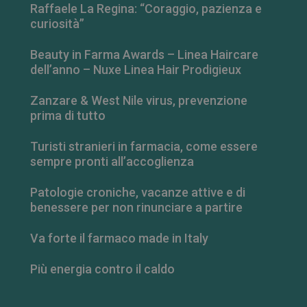
Raffaele La Regina: “Coraggio, pazienza e
curiosità”
Beauty in Farma Awards – Linea Haircare
dell’anno – Nuxe Linea Hair Prodigieux
Zanzare & West Nile virus, prevenzione
prima di tutto
Turisti stranieri in farmacia, come essere
sempre pronti all’accoglienza
Patologie croniche, vacanze attive e di
_ga_RV9MB13F2Q
.farmamese.it
1 anno 1
benessere per non rinunciare a partire
mese
Va forte il farmaco made in Italy
Più energia contro il caldo
_ga
1 anno 1
Google LLC
mese
.farmamese.it