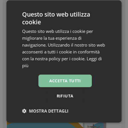
Beauty in Farma Awards – Linea Haircare
dell’anno – Nuxe Linea Hair Prodigieux
Questo sito web utilizza
cookie
Zanzare & West Nile virus, prevenzione prima di
tutto
Questo sito web utilizza i cookie per
migliorare la tua esperienza di
Turisti stranieri in farmacia, come essere
navigazione. Utilizzando il nostro sito web
sempre pronti all’accoglienza
acconsenti a tutti i cookie in conformità
con la nostra policy per i cookie.
Leggi di
più
ACCETTA TUTTI
RIFIUTA
MOSTRA DETTAGLI
Necessari
Marketing
Non