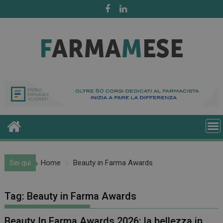
Skip
to
content
Sei qui
Home
Beauty in Farma Awards
Tag:
Beauty in Farma Awards
Beauty In Farma Awards 2026: la bellezza in