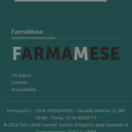
FarmaMese
Chi Siamo
FORNITORE
/
Contatti
NOME
SCADENZA
DESCRIZIONE
DOMINIO
Accessibilità
__Secure-
.youtube.com
5 mesi 4
FORNITORE
/
NOME
SCADENZA
DESCRIZIONE
ROLLOUT_TOKEN
settimane
DOMINIO
__Secure-YNID
.youtube.com
5 mesi 4
YSC
Sessione
Questo
Google LLC
Homnya S.r.l. - P.IVA 13026241003 - Via della Stelletta 23, RM,
settimane
cookie è
.youtube.com
impostato da
00186 - Roma. Tel 06.45209715
YouTube per
© 2025 Tutti i diritti riservati. Iscritto al Registro degli Operatori di
tenere traccia
delle