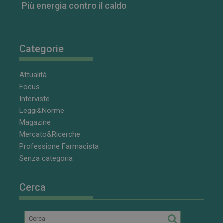
Più energia contro il caldo
CookieScriptConsent
5 mesi 3
CookieScript
settimane
www.farmamese.it
Categorie
Attualità
Focus
Interviste
Leggi&Norme
Magazine
Mercato&Ricerche
Professione Farmacista
VISITOR_PRIVACY_METADATA
5 mesi 4
YouTube
Senza categoria
settimane
.youtube.com
Cerca