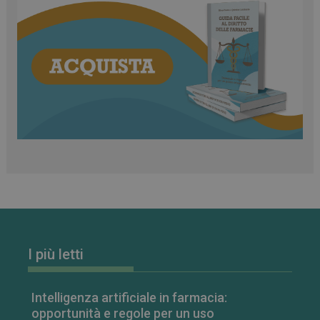
_ga_RV9MB13F2Q
.farmamese.it
1 anno 1
mese
I più letti
Intelligenza artificiale in farmacia:
_ga
1 anno 1
opportunità e regole per un uso
Google LLC