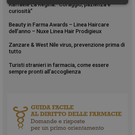
Raffaele La Regina: “Coraggio, pazienza e
Necessari
Marketing
Non
classificati
curiosità”
Beauty in Farma Awards – Linea Haircare
dell’anno – Nuxe Linea Hair Prodigieux
Zanzare & West Nile virus, prevenzione prima di
tutto
Necessari
Marketing
Non classificati
I cookie necessari contribuiscono a rendere fruibile il
Turisti stranieri in farmacia, come essere
sito web abilitandone funzionalità di base quali la
sempre pronti all’accoglienza
navigazione sulle pagine e l'accesso alle aree
protette del sito. Il sito web non è in grado di
funzionare correttamente senza questi cookie.
FORNITORE
/
NOME
SCADENZA
DOMINIO
PHPSESSID
Sessione
PHP.net
.www.farmamese.it