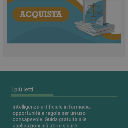
classificati
Necessari
Marketing
Non classificati
I cookie necessari contribuiscono a rendere fruibile il
sito web abilitandone funzionalità di base quali la
navigazione sulle pagine e l'accesso alle aree
protette del sito. Il sito web non è in grado di
funzionare correttamente senza questi cookie.
FORNITORE
/
NOME
SCADENZA
DOMINIO
I più letti
PHPSESSID
Sessione
PHP.net
.www.farmamese.it
Intelligenza artificiale in farmacia:
opportunità e regole per un uso
consapevole. Guida gratuita alle
applicazioni più utili e sicure