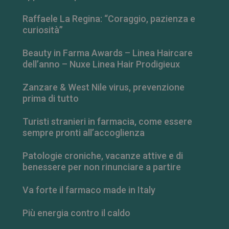
Raffaele La Regina: “Coraggio, pazienza e
curiosità”
Beauty in Farma Awards – Linea Haircare
dell’anno – Nuxe Linea Hair Prodigieux
Zanzare & West Nile virus, prevenzione
prima di tutto
Turisti stranieri in farmacia, come essere
sempre pronti all’accoglienza
_ga_RV9MB13F2Q
.farmamese.it
1 anno 1
Patologie croniche, vacanze attive e di
mese
benessere per non rinunciare a partire
Va forte il farmaco made in Italy
_ga
1 anno 1
Più energia contro il caldo
Google LLC
mese
.farmamese.it