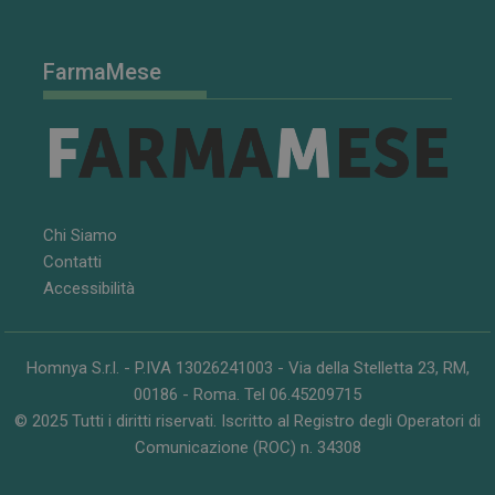
CookieScriptConsent
5 mesi 3
CookieScript
settimane
www.farmamese.it
FarmaMese
Chi Siamo
Contatti
Accessibilità
VISITOR_PRIVACY_METADATA
5 mesi 4
YouTube
settimane
.youtube.com
Homnya S.r.l. - P.IVA 13026241003 - Via della Stelletta 23, RM,
00186 - Roma. Tel 06.45209715
© 2025 Tutti i diritti riservati. Iscritto al Registro degli Operatori di
Comunicazione (ROC) n. 34308