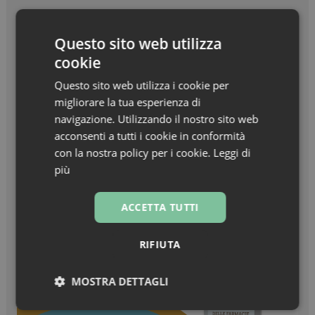
Beauty in Farma Awards – Linea Haircare
Questo sito web utilizza
dell’anno – Nuxe Linea Hair Prodigieux
cookie
Zanzare & West Nile virus, prevenzione prima di
Questo sito web utilizza i cookie per
tutto
migliorare la tua esperienza di
navigazione. Utilizzando il nostro sito web
Turisti stranieri in farmacia, come essere
acconsenti a tutti i cookie in conformità
sempre pronti all’accoglienza
con la nostra policy per i cookie.
Leggi di
più
ACCETTA TUTTI
RIFIUTA
MOSTRA DETTAGLI
Necessari
Marketing
Non