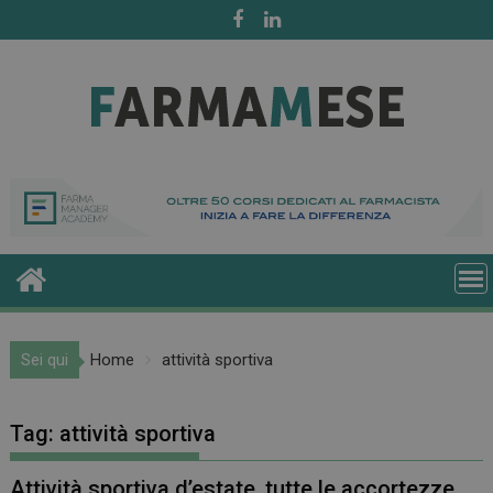
Skip
to
content
Sei qui
Home
attività sportiva
Tag:
attività sportiva
Attività sportiva d’estate, tutte le accortezze